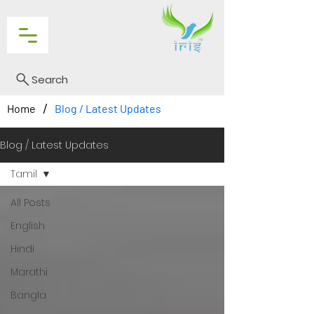
Search
/
Home
Blog / Latest Updates
Blog / Latest Updates
Tamil
All Posts
English
Hindi
Marathi
Bangla