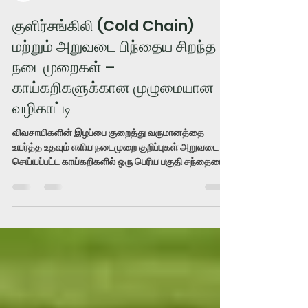
IRIS Hybrid Seeds
Feb 19
2 min read
குளிர்சங்கிலி (Cold Chain)
மற்றும் அறுவடை பிந்தைய சிறந்த
நடைமுறைகள் –
காய்கறிகளுக்கான முழுமையான
வழிகாட்டி
விவசாயிகளின் இழப்பை குறைத்து வருமானத்தை
உயர்த்த உதவும் எளிய நடைமுறை குறிப்புகள் அறுவடை
செய்யப்பட்ட காய்கறிகளில் ஒரு பெரிய பகுதி சந்தையை
நல்ல தரத்தில் அடையாமல் இழக்கப்படுகிறது. தவறான
கையாளுதல், அதிக வெப்பநிலை, சரியான சேமிப்பு
இல்லாமை, குளிர்பாதுகாப்பு இல்லாத நீண்ட தூர
போக்குவரத்து போன்ற காரணங்களால் இந்தியாவில்
அறுவடைக்கு பிறகு 20–30% வரை காய்கறிகள்
சேதமடைகின்றன. இது விவசாயிகளின் உழைப்புக்கும்
வருமானத்திற்கும் நேரடி பாதிப்பை ஏற்படுத்துகிறது.